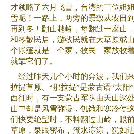
才领略了六月飞雪，台湾的三位姐
雪呢！一路上，两旁的景致从农田
再到冬！翻山越岭，每翻过一座山
和零散民居，游牧民就在大草原或
个帐篷就是一个家，牧民一家放牧
就靠它们了。
经过昨天几个小时的奔波，我们
拉提草原。“那拉提”是蒙古语“太阳
西征时，有一支蒙古军队由天山深
山中却是风雪弥漫，饥饿和寒冷使
们快要绝望时，不料翻过山岭，眼
草原，泉眼密布，流水淙淙，犹如