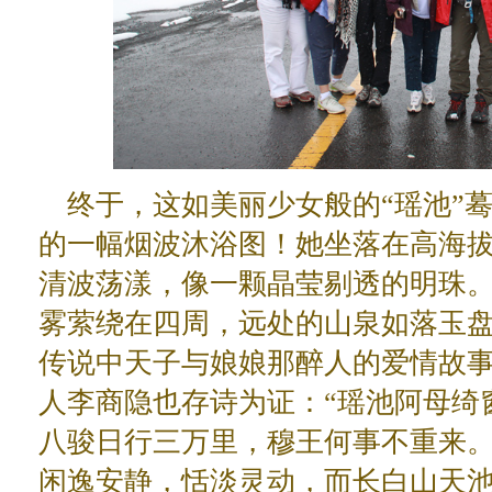
终于，这如美丽少女般的“瑶池”
的一幅烟波沐浴图！她坐落在高海
清波荡漾，像一颗晶莹剔透的明珠
雾萦绕在四周，远处的山泉如落玉
传说中天子与娘娘那醉人的爱情故
人李商隐也存诗为证：“瑶池阿母绮
八骏日行三万里，穆王何事不重来。
闲逸安静，恬淡灵动，而长白山天