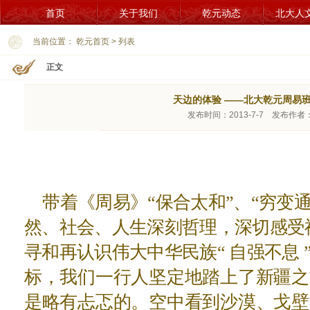
首页
关于我们
乾元动态
北大人
当前位置：
乾元首页
>
列表
正文
天边的体验 ——北大乾元周易
发布时间：2013-7-7 发布作者
带着《周易》“保合太和”、“穷变
然、社会、人生深刻哲理，深切感受
寻和再认识伟大中华民族“ 自强不息 
标，我们一行人坚定地踏上了新疆之
是略有忐忑的。空中看到沙漠、戈壁