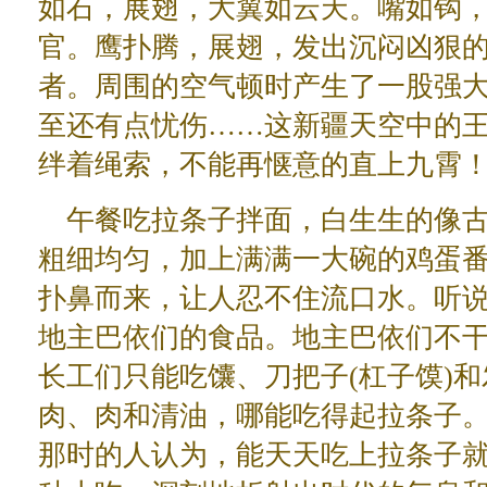
如石，展翅，大翼如云天。嘴如钩
官。鹰扑腾，展翅，发出沉闷凶狠
者。周围的空气顿时产生了一股强
至还有点忧伤……这新疆天空中的
绊着绳索，不能再惬意的直上九霄
午餐吃拉条子拌面，白生生的像
粗细均匀，加上满满一大碗的鸡蛋
扑鼻而来，让人忍不住流口水。听
地主巴依们的食品。地主巴依们不
长工们只能吃馕、刀把子(杠子馍)
肉、肉和清油，哪能吃得起拉条子
那时的人认为，能天天吃上拉条子