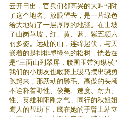
云开日出，官兵们都高兴的大叫“那
了这个地名。放眼望去，是一片绿
给大地铺了一层厚厚的地毯。在山
了山岗草坡，红、黄、蓝、紫五颜
丽多姿。远处的山，连绵起伏，与
嵌着的是排排墨绿色的松树，恍若
是“三面山列翠屏，腰围玉带河纵横
我们的小朋友也敢骑上骏马摆出骁勇善
跑起来，那跃动的鬃毛、高傲的头
不诠释着野性、俊美、速度、耐力
性、英雄和阳刚之气。同行的秋姐
鹰人的帮助下，鹰在她的手臂上站