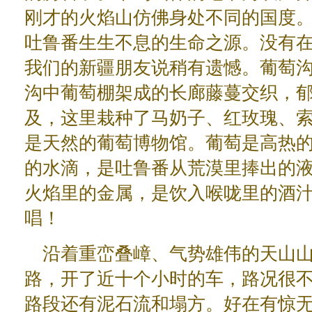
刚才的火焰山仿佛身处不同的国度
吐鲁番生生不息的生命之源。没有
我们的新疆朋友说稍有遗憾。葡萄沟
沟中葡萄棚架成的长廊藤蔓交织，
及，这里栽种了马奶子、红玫瑰、
是天然的葡萄博物馆。葡萄是高热
的水滴，是吐鲁番从荒漠里捧出的
火焰里的金属，是饮入喉咙里的酒
唱！
沿着重峦叠嶂、气势雄伟的天山
路，开了近十个小时的车，路况很
路段还有泥石流和塌方。好在有惊