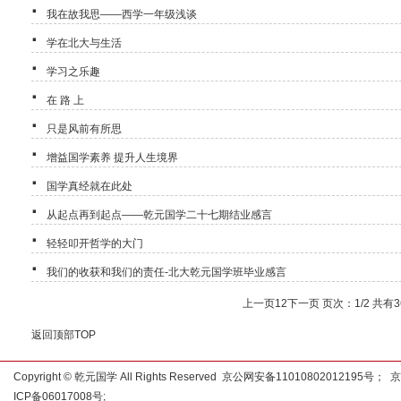
·
我在故我思——西学一年级浅谈
·
学在北大与生活
·
学习之乐趣
·
在 路 上
·
只是风前有所思
·
增益国学素养 提升人生境界
·
国学真经就在此处
·
从起点再到起点——乾元国学二十七期结业感言
·
轻轻叩开哲学的大门
·
我们的收获和我们的责任-北大乾元国学班毕业感言
上一页
1
2
下一页
页次：1/2 共有3
返回顶部TOP
Copyright © 乾元国学 All Rights Reserved 京公网安备11010802012195号；
京
ICP备06017008号
;