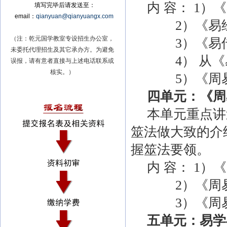
内 容：
1
）《
填写完毕后请发送至：
email：
qianyuan@qianyuangx.com
2
）《易
（注：乾元国学教室专设招生办公室，
3
）《易
未委托代理招生及其它承办方。为避免
4
） 从
误报，请有意者直接与上述电话联系或
核实。）
5
）《周
四单元：《周
本单元重点讲
筮法做大致的介
握筮法要领。
内 容：
1
）《
2
）《周
3
）《周
五单元：易学