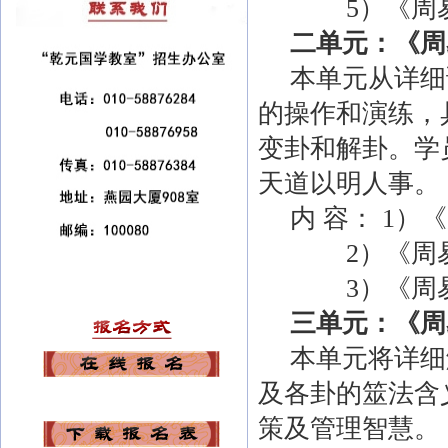
5
）《周
二单元：《周
本单元从详细
的操作和演练，
变卦和解卦。学
天道以明人事。
内 容：
1
）《
2
）《周
3
）《周
三单元：《周
本单元将详细
及各卦的筮法含
策及管理智慧。