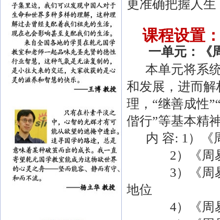
更准确把握人生
课程设置
一单元：《
本单元将系统
和发展，进而解
理，
“
继善成性
”
偕行
”
等基本精
内 容
: 1
）《
2
）《周
3
）《周
地位
4
）《周