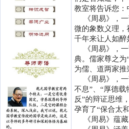
教室将告诉您：
《周易》，一
微的象数义理，
千年来让人如醉
《周易》，一
典。儒家尊之为
为儒、道两家推
《周易》，一
不息
”
、
“
厚德载
反
”
的辩证思维
孕育了
“
保合太
《周易》蕴藏