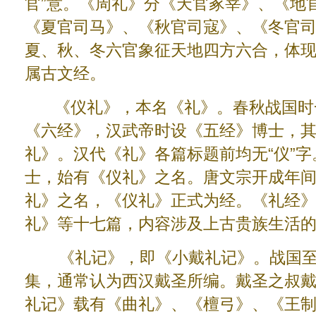
官”意。《周礼》分《天官冢宰》、《地
《夏官司马》、《秋官司寇》、《冬官
夏、秋、冬六官象征天地四方六合，体现
属古文经。
《仪礼》，本名《礼》。春秋战国时
《六经》，汉武帝时设《五经》博士，
礼》。汉代《礼》各篇标题前均无“仪”
士，始有《仪礼》之名。唐文宗开成年
礼》之名，《仪礼》正式为经。《礼经
礼》等十七篇，内容涉及上古贵族生活
《礼记》，即《小戴礼记》。战国至
集，通常认为西汉戴圣所编。戴圣之叔
礼记》载有《曲礼》、《檀弓》、《王