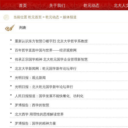
首页
关于我们
乾元动态
北大人
当前位置
乾元首页
>
乾元动态
>
媒体报道
列表
·
重新认识东方智慧◎楼宇烈 北京大学哲学系教授
·
百年哲学直面中国与世界------经济观察网
·
传承正宗国学精神 北大乾元国学企业管理新智慧
·
北京大学新闻网：乾元国学新年论坛举行
·
光明日报：观点新闻
·
光明日报：北大乾元国学新年论坛举行
·
人民日报报道：国学发展不能快餐化、功利化
·
罗博报告：西学的智慧
·
北大西学 用理性的思维解读世界
·
罗博报告：国学的精神力量