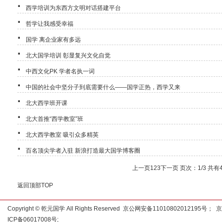
·
西学培训为东西方文明对话搭建平台
·
哲学让我感受幸福
·
国学 离企业家有多远
·
北大国学培训 彰显复兴文化自觉
·
中西文化PK 学者名执一词
·
中国的社会中坚分子到底需要什么——国学正热，西学又来
·
北大西学班开课
·
北大首推“西学教室”班
·
北大西学教室 吸引众多精英
·
百名顶尖学者入驻 新浪打造最大国学博客圈
上一页
1
2
3
下一页
页次：1/3 共有4
返回顶部TOP
Copyright © 乾元国学 All Rights Reserved 京公网安备11010802012195号；
京
ICP备06017008号
;