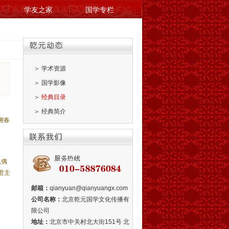
学友之家
国学专栏
＞
学术资源
＞
国学影像
＞
经典目录
＞
经典简介
溯春
以偶
君主
邮箱：
qianyuan@qianyuangx.com
公司名称：
北京乾元国学文化传播有
限公司
地址：
北京市中关村北大街151号 北