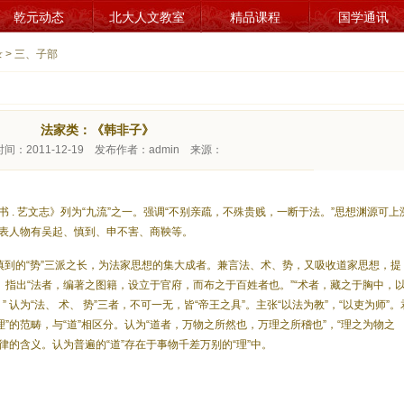
乾元动态
北大人文教室
精品课程
国学通讯
录
> 三、子部
法家类：《韩非子》
间：2011-12-19 发布作者：admin 来源：
 艺文志》列为“九流”之一。强调“不别亲疏，不殊贵贱，一断于法。”思想渊源可上
表人物有吴起、慎到、申不害、商鞅等。
慎到的“势”三派之长，为法家思想的集大成者。兼言法、术、势，又吸收道家思想，提
。指出“法者，编著之图籍，设立于官府，而布之于百姓者也。”“术者，藏之于胸中，
” 认为“法、 术、 势”三者，不可一无，皆“帝王之具”。主张“以法为教”，“以吏为师”。
“理”的范畴，与“道”相区分。认为“道者，万物之所然也，万理之所稽也”，“理之为物之
律的含义。认为普遍的“道”存在于事物千差万别的“理”中。