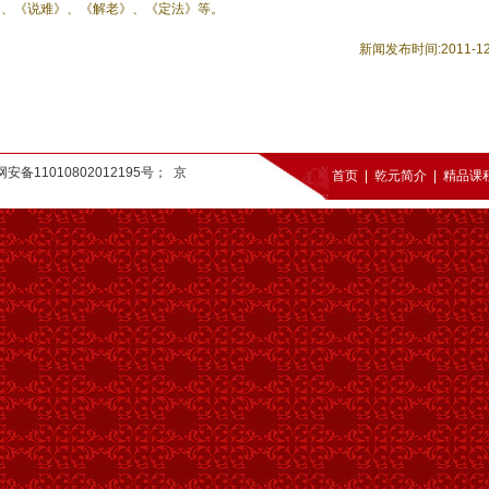
、《说难》、《解老》、《定法》等。
新闻发布时间:2011-12
 京公网安备11010802012195号；
京
首页
|
乾元简介
|
精品课