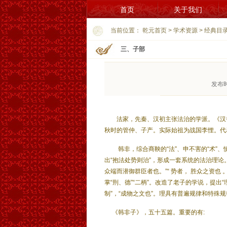
首页
关于我们
当前位置：
乾元首页
>
学术资源
>
经典目
三、子部
发布时
法家，先秦、汉初主张法治的学派。《汉书 .
秋时的管仲、子产。实际始祖为战国李悝。代
韩非，综合商鞅的“法”、申不害的“术”、
出“抱法处势则治”，形成一套系统的法治理论
众端而潜御群臣者也。”“ 势者， 胜众之资也 。
掌“刑、德”“二柄”。改造了老子的学说，提出
制”，“成物之文也”。理具有普遍规律和特殊规
《韩非子》，五十五篇。重要的有: