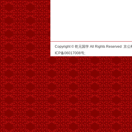
Copyright © 乾元国学 All Rights Reserved
ICP备06017008号
;