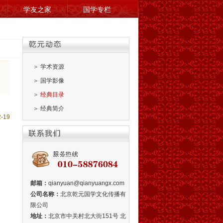
学友之家
国学专栏
＞
学术资源
＞
国学影像
＞
经典目录
＞
经典简介
-19
邮箱：
qianyuan@qianyuangx.com
公司名称：
北京乾元国学文化传播有
限公司
地址：
北京市中关村北大街151号 北