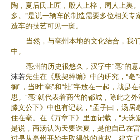
陶，夏后氏上匠，殷人上梓，周人上舆
多。”是说一辆车的制造需要多位相关专
造车的技艺可见一斑。
当然，与亳州本地的文化结合，我们
中。
亳州的历史很悠久，汉字中“亳”的意
沫若
先生在《殷契粹编》中的研究，“亳”
御”，当时“亳”和“社”字放在一起，就是
思。“亳”就代表着商代的都城，除此之外
滕文公下》中也有记载，“孟子曰，汤居
住在亳。在《万章下》里面记载，“天诛
是说，商汤认为天要诛夏，是他自己在
过是从亳州开始去取得他的政权，建立