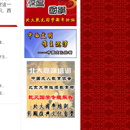
对这一
识。西
人类学
有思想
法 教授
..
...
..
..