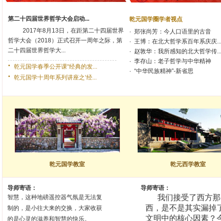
—— 赵敦
梭于大江南北，
摄像头
顺乎潮流，开
拓风气，继继绳绳，联袂而起，淬砺
第二十四届世界哲学大会启动...
乾元国学圈学者视点
固有而新之，撷其本无而补之，追随
要知道西方文明对
2017年8月13日，在距第二十四届世界
·
郑张尚芳：今人口语里的古音
国学，融汇新知。
影响、对中国的影响
哲学大会（2018）正式召开一周年之际，第
·
王博：在北大哲学系百年系庆庆..
要具体说出来西方文
余从事教学近四十年，前所未见。
二十四届世界哲学大...
·
赵敦华：我所感知的北大哲学传..
体是什么、核心是
此乃民族复兴之先兆也。
·
李存山：老子哲学与中华精神
·
乾元国学春季公开课“经典的发...
·
“中华民族精神”-新省思
—— 李中华
教授
—— 张芝
·
乾元国学十周年系列讲座之‘经...
国学，在和它疏远了几十年之后
全世界文化的总体
还是回到了中国人的生活中、心灵
是 “多元一体”的。我
里、血液间。在经史子集里边，我们
开眼睛，以一颗平常
可以发现中国人对于生命和世界多种
界， 从“国学”和“西学
多样的理解，这种理解过去曾经支配
智慧。正如荀子所说的
着我们祖先的生活，现在也会影响甚
而静”。
至支配我们的生活。
乾元国学教室
乾元西学教室
—— 余敦
来自全国各地的学员在乾元国学教
室和老师一起品味先圣先贤的德性和
导师寄语：
导师寄语：
我们接受了西方那
智慧，这种
地磅遥控器
气氛是无法复
西，是不是其实漏掉
制的，是小往大来的交换，大家收获
文明中的核心因素？
的是心灵的滋养和智慧的快乐。