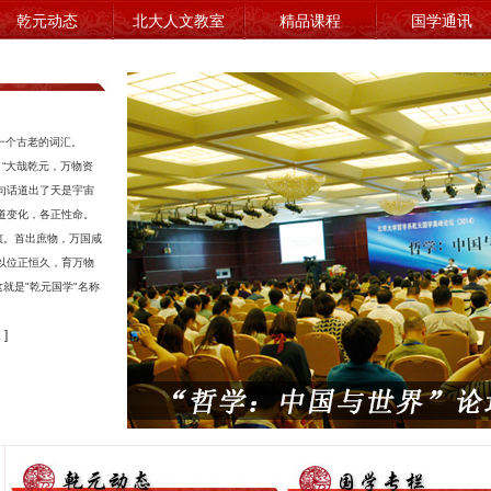
乾元动态
北大人文教室
精品课程
国学通讯
一个古老的词汇。
乾元国学教室有两个特点：一是
：“大哉乾元，万物资
西方精神是慢慢形
它有优秀固定，学养深厚的导师队
句话道出了天是宇宙
慢凝聚成了一股力量
伍，二是它的课程全面系统，深入浅
道变化，各正性命。
或不自觉地推动着西
出。我可以说，乾元国学教室传授的
贞。首出庶物，万国咸
的进步和发展
国学是纯正的，这是以导师的多年研
以位正恒久，育万物
习和深刻体悟为基础的。
就是"乾元国学"名称
—— 叶秀
—— 余敦康
先生
 ]
乾元国学教室之设，乃适时势所
国学如果没有西学
趋，世事所系。
瞎子，研究国学就失
开办以来，成绩斐然。其师资之雄
代价值的取向；西学
厚，教学之系统，组织之严密，皆有
有国学，就是哑巴，
目共睹。尤其广大学员，筚路蓝缕，
学就失去了中国的声
不计远近，不避寒暑，不辞劳顿，在
企业经营之余，奔突于长城内外，穿