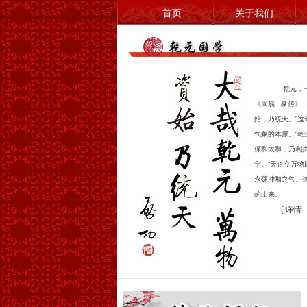
首页
关于我们
乾元，
《周易 . 彖传》
始，乃统天。”这
气象的本原。“乾
保和太和，乃利
宁。”天道立万物
永荡冲和之气。这
的由来。
[ 详情...