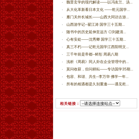
·
魏晋玄学的现代解读——以冯友兰、汤...
·
从大化革新看日本文化 ——乾元国学...
·
雁门关外长城长——山西大同访古游...
·
山西游学记--翟江涛 国学三十五期...
·
随书中的历史延伸至远方 ◎刘建清...
·
心有安处——沈秀卿 国学三十五期...
·
真三不朽——记乾元国学江西阳明文...
·
三千年前是帝都--鲜彤 周易八期
·
浅析《周易》同人卦在企业管理中的...
·
莫问收获，但问耕耘——专访国学35期...
·
包容、和谐、共生--李万华 佛学一年...
·
所有的相遇都是久别重逢——遇见乾...
相关链接：