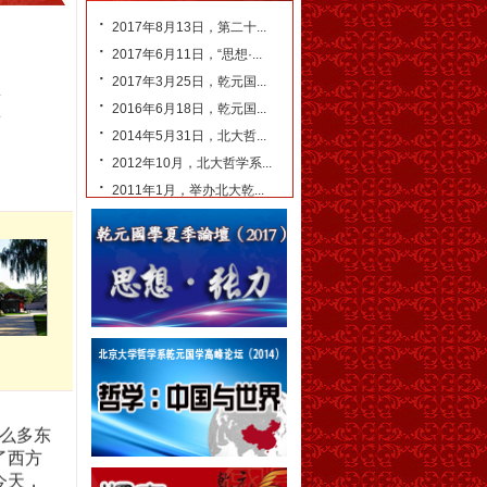
华 教授
·
2017年8月13日，第二十...
·
2017年6月11日，“思想·...
东方的
·
2017年3月25日，乾元国...
，那就
.
·
明的主
2016年6月18日，乾元国...
.
·
什么。
2014年5月31日，北大哲...
·
2012年10月，北大哲学系...
联 教授
·
2011年1月，举办北大乾...
格局
们要睁
心看世
”中寻找
“虚壹
康 教授
么多东
了西方
今天，