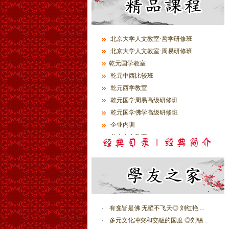
北京大学人文教室·哲学研修班
北京大学人文教室·周易研修班
乾元国学教室
乾元中西比较班
乾元西学教室
乾元国学周易高级研修班
乾元国学佛学高级研修班
企业内训
北大人文教室
·
有龛皆是佛 无壁不飞天◎ 刘红艳 ...
·
多元文化冲突和交融的国度 ◎刘锡...