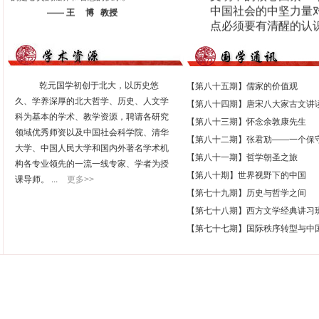
中国社会的中坚力量
—— 王 博 教授
点必须要有清醒的认
方某哲学家说，只有
上的经验意义，是没
和精神的民族。
—— 韩水
乾元国学初创于北大，以历史悠
【第八十五期】儒家的价值观
久、学养深厚的北大哲学、历史、人文学
【第八十四期】唐宋八大家古文讲读.
科为基本的学术、教学资源，聘请各研究
【第八十三期】怀念余敦康先生
领域优秀师资以及中国社会科学院、清华
【第八十二期】张君劢——一个保守主
大学、中国人民大学和国内外著名学术机
【第八十一期】哲学朝圣之旅
构各专业领先的一流一线专家、学者为授
【第八十期】世界视野下的中国
课导师。 ...
更多>>
【第七十九期】历史与哲学之间
【第七十八期】西方文学经典讲习班.
【第七十七期】国际秩序转型与中国.