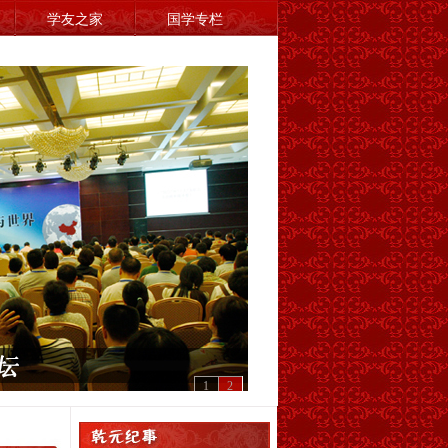
学友之家
国学专栏
成，慢
，自觉
方社会
。
山 教授
，就是
去了现
如果没
研究西
1
2
音。